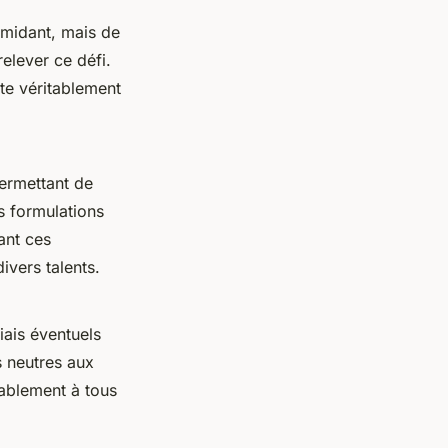
imidant, mais de
elever ce défi.
te véritablement
permettant de
s formulations
ant ces
ivers talents.
iais éventuels
s neutres aux
tablement à tous