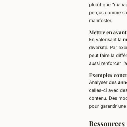
plutôt que “manage
perçus comme stig
manifester.
Mettre en avant 
En valorisant la
m
diversité. Par ex
peut faire la dif
aussi renforcer l’a
Exemples concr
Analyser des
ann
celles-ci avec de
contenu. Des modè
pour garantir une
Ressources 