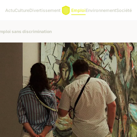
Actu
Culture
Divertissement
Emploi
Environnement
Société
ploi sans discrimination