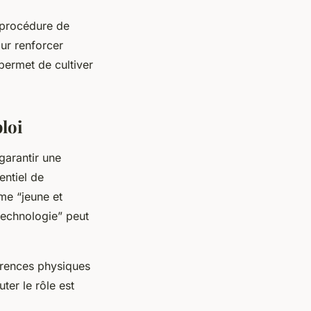
a procédure de
our renforcer
permet de cultiver
ploi
garantir une
entiel de
me “jeune et
technologie” peut
érences physiques
ter le rôle est