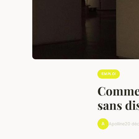
EMPLOI
Commen
sans di
A
Apolline
20 dé