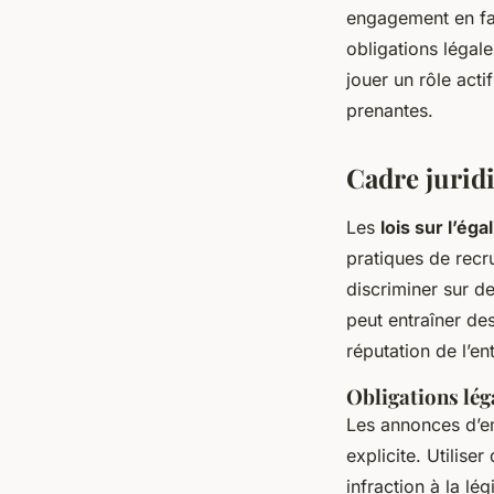
engagement en fav
obligations légales
jouer un rôle acti
prenantes.
Cadre jurid
Les
lois sur l’ég
pratiques de recr
discriminer sur de
peut entraîner de
réputation de l’en
Obligations lég
Les annonces d’em
explicite. Utilis
infraction à la lé