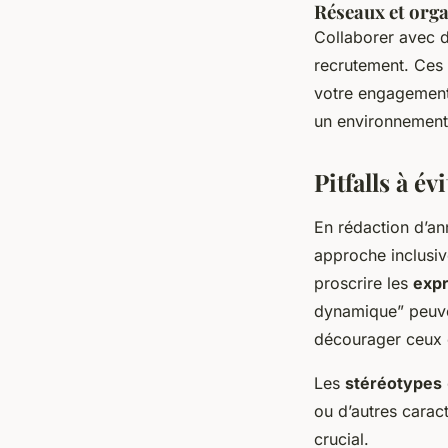
Réseaux et orga
Collaborer avec d
recrutement. Ces 
votre engagement 
un environnement 
Pitfalls à é
En rédaction d’an
approche inclusive
proscrire les
expr
dynamique” peuven
décourager ceux 
Les
stéréotypes
ou d’autres caract
crucial.