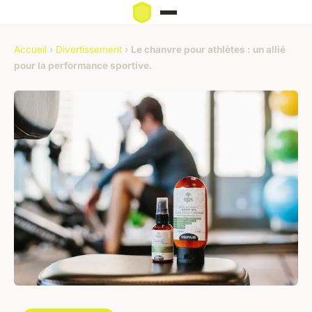
Accueil
›
Divertissement
›
Le chanvre pour athlètes : un allié
pour la performance sportive.