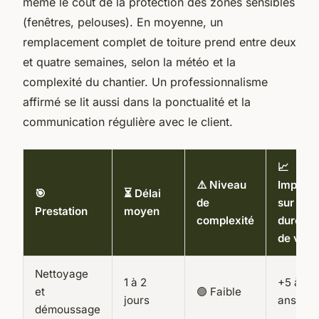
même le coût de la protection des zones sensibles
(fenêtres, pelouses). En moyenne, un
remplacement complet de toiture prend entre deux
et quatre semaines, selon la météo et la
complexité du chantier. Un professionnalisme
affirmé se lit aussi dans la ponctualité et la
communication régulière avec le client.
📈
⚠️ Niveau
Impact
🎯
⏳ Délai
de
sur la
Prestation
moyen
complexité
durée
de vie
Nettoyage
1 à 2
+5 à 7
et
🟢 Faible
jours
ans
démoussage