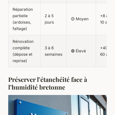
Réparation
partielle
2 à 5
+8 à
🟡 Moyen
(ardoises,
jours
10 ans
faîtage)
Rénovation
complète
3 à 6
+40 à
🔴 Élevé
(dépose et
semaines
60 ans
reprise)
Préserver l’étanchéité face à
l’humidité bretonne