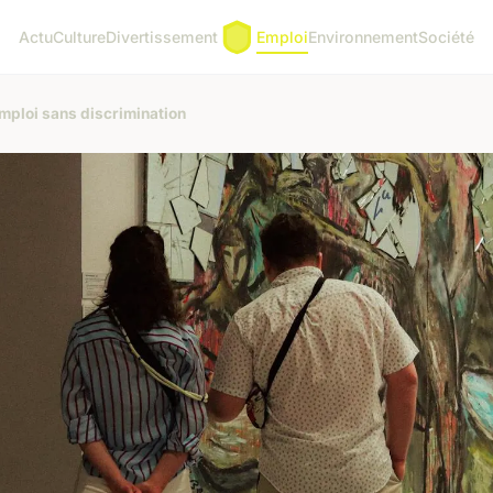
Actu
Culture
Divertissement
Emploi
Environnement
Société
ploi sans discrimination