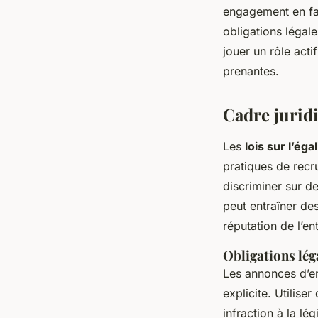
engagement en fav
obligations légales
jouer un rôle acti
prenantes.
Cadre jurid
Les
lois sur l’ég
pratiques de recr
discriminer sur de
peut entraîner de
réputation de l’en
Obligations lég
Les annonces d’em
explicite. Utilis
infraction à la lé