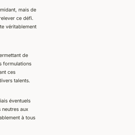
imidant, mais de
elever ce défi.
te véritablement
permettant de
s formulations
ant ces
ivers talents.
iais éventuels
s neutres aux
tablement à tous