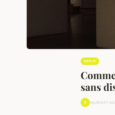
EMPLOI
Commen
sans di
A
Apolline
20 dé