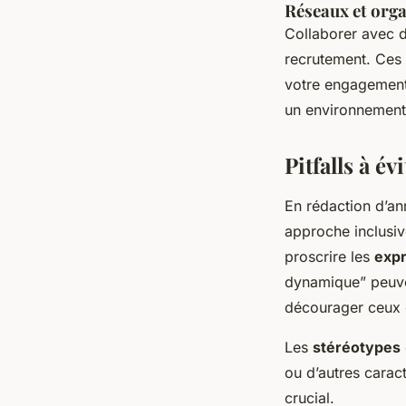
Réseaux et orga
Collaborer avec d
recrutement. Ces 
votre engagement 
un environnement 
Pitfalls à é
En rédaction d’an
approche inclusive
proscrire les
expr
dynamique” peuven
décourager ceux 
Les
stéréotypes
ou d’autres caract
crucial.