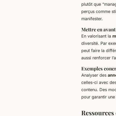
plutôt que “manage
perçus comme stig
manifester.
Mettre en avant 
En valorisant la
m
diversité. Par ex
peut faire la dif
aussi renforcer l’a
Exemples concr
Analyser des
ann
celles-ci avec de
contenu. Des modè
pour garantir une
Ressources 