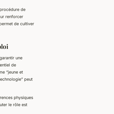
a procédure de
our renforcer
permet de cultiver
ploi
garantir une
entiel de
me “jeune et
technologie” peut
érences physiques
ter le rôle est