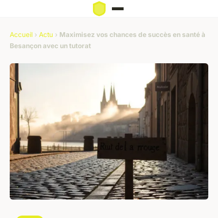
Accueil
›
Actu
›
Maximisez vos chances de succès en santé à
Besançon avec un tutorat